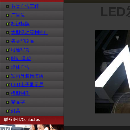
各类广告工程
LE
广告位
标识标牌
大型活动策划推广
各类印刷品
喷绘写真
雕刻 吸塑
墙体广告
室内外装饰装潢
LED电子显示屏
模型制作
精品字
灯具